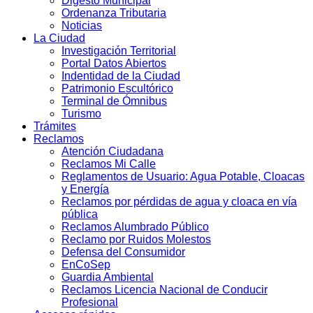
Digesto Municipal
Ordenanza Tributaria
Noticias
La Ciudad
Investigación Territorial
Portal Datos Abiertos
Indentidad de la Ciudad
Patrimonio Escultórico
Terminal de Ómnibus
Turismo
Trámites
Reclamos
Atención Ciudadana
Reclamos Mi Calle
Reglamentos de Usuario: Agua Potable, Cloacas
y Energía
Reclamos por pérdidas de agua y cloaca en vía
pública
Reclamos Alumbrado Público
Reclamo por Ruidos Molestos
Defensa del Consumidor
EnCoSep
Guardia Ambiental
Reclamos Licencia Nacional de Conducir
Profesional