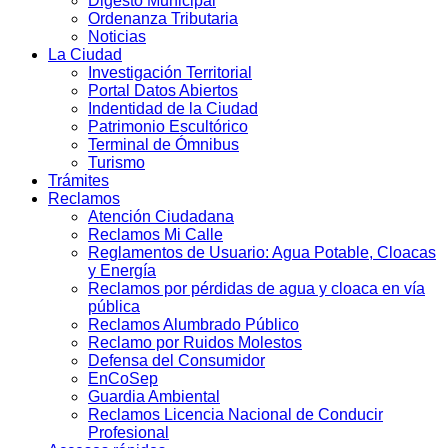
Digesto Municipal
Ordenanza Tributaria
Noticias
La Ciudad
Investigación Territorial
Portal Datos Abiertos
Indentidad de la Ciudad
Patrimonio Escultórico
Terminal de Ómnibus
Turismo
Trámites
Reclamos
Atención Ciudadana
Reclamos Mi Calle
Reglamentos de Usuario: Agua Potable, Cloacas
y Energía
Reclamos por pérdidas de agua y cloaca en vía
pública
Reclamos Alumbrado Público
Reclamo por Ruidos Molestos
Defensa del Consumidor
EnCoSep
Guardia Ambiental
Reclamos Licencia Nacional de Conducir
Profesional