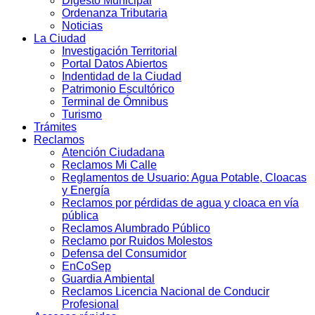
Digesto Municipal
Ordenanza Tributaria
Noticias
La Ciudad
Investigación Territorial
Portal Datos Abiertos
Indentidad de la Ciudad
Patrimonio Escultórico
Terminal de Ómnibus
Turismo
Trámites
Reclamos
Atención Ciudadana
Reclamos Mi Calle
Reglamentos de Usuario: Agua Potable, Cloacas
y Energía
Reclamos por pérdidas de agua y cloaca en vía
pública
Reclamos Alumbrado Público
Reclamo por Ruidos Molestos
Defensa del Consumidor
EnCoSep
Guardia Ambiental
Reclamos Licencia Nacional de Conducir
Profesional