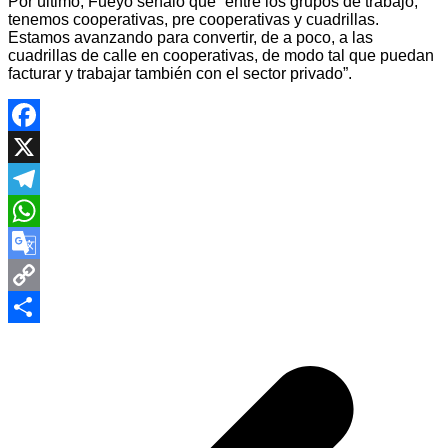
Por último, Fueyo señaló que “entre los grupos de trabajo,
tenemos cooperativas, pre cooperativas y cuadrillas.
Estamos avanzando para convertir, de a poco, a las
cuadrillas de calle en cooperativas, de modo tal que puedan
facturar y trabajar también con el sector privado”.
Facebook
X
Telegram
WhatsApp
Google
Translate
Copy
Navegación
Link
Compartir
de
entradas