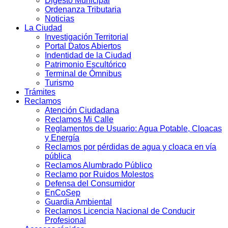
Digesto Municipal
Ordenanza Tributaria
Noticias
La Ciudad
Investigación Territorial
Portal Datos Abiertos
Indentidad de la Ciudad
Patrimonio Escultórico
Terminal de Ómnibus
Turismo
Trámites
Reclamos
Atención Ciudadana
Reclamos Mi Calle
Reglamentos de Usuario: Agua Potable, Cloacas
y Energía
Reclamos por pérdidas de agua y cloaca en vía
pública
Reclamos Alumbrado Público
Reclamo por Ruidos Molestos
Defensa del Consumidor
EnCoSep
Guardia Ambiental
Reclamos Licencia Nacional de Conducir
Profesional