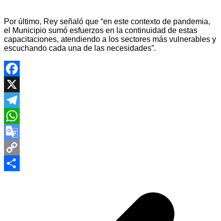
Por último, Rey señaló que “en este contexto de pandemia,
el Municipio sumó esfuerzos en la continuidad de estas
capacitaciones, atendiendo a los sectores más vulnerables y
escuchando cada una de las necesidades”.
Facebook
X
Telegram
WhatsApp
Google
Translate
Copy
Navegación
Link
Compartir
de
entradas