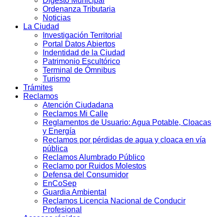
Digesto Municipal
Ordenanza Tributaria
Noticias
La Ciudad
Investigación Territorial
Portal Datos Abiertos
Indentidad de la Ciudad
Patrimonio Escultórico
Terminal de Ómnibus
Turismo
Trámites
Reclamos
Atención Ciudadana
Reclamos Mi Calle
Reglamentos de Usuario: Agua Potable, Cloacas
y Energía
Reclamos por pérdidas de agua y cloaca en vía
pública
Reclamos Alumbrado Público
Reclamo por Ruidos Molestos
Defensa del Consumidor
EnCoSep
Guardia Ambiental
Reclamos Licencia Nacional de Conducir
Profesional