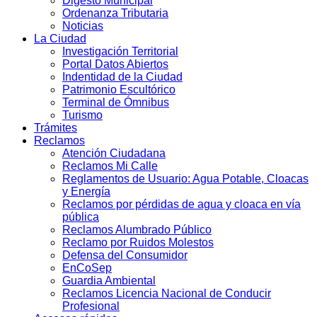
Digesto Municipal
Ordenanza Tributaria
Noticias
La Ciudad
Investigación Territorial
Portal Datos Abiertos
Indentidad de la Ciudad
Patrimonio Escultórico
Terminal de Ómnibus
Turismo
Trámites
Reclamos
Atención Ciudadana
Reclamos Mi Calle
Reglamentos de Usuario: Agua Potable, Cloacas
y Energía
Reclamos por pérdidas de agua y cloaca en vía
pública
Reclamos Alumbrado Público
Reclamo por Ruidos Molestos
Defensa del Consumidor
EnCoSep
Guardia Ambiental
Reclamos Licencia Nacional de Conducir
Profesional