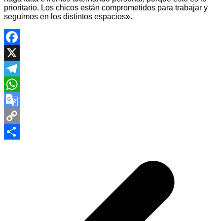
prioritario. Los chicos están comprometidos para trabajar y
seguimos en los distintos espacios».
Facebook
X
Telegram
WhatsApp
Google
Translate
Copy
Navegación
Link
Compartir
de
entradas