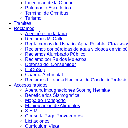
Indentidad de la Ciudad
Patrimonio Escultórico
Terminal de Ómnibus
Turismo
Trámites
Reclamos
Atención Ciudadana
Reclamos Mi Calle
Reglamentos de Usuario: Agua Potable, Cloacas y
Reclamos por pérdidas de agua y cloaca en vía pú
Reclamos Alumbrado Público
Reclamo por Ruidos Molestos
Defensa del Consumidor
EnCoSep
Guardia Ambiental
Reclamos Licencia Nacional de Conducir Profesio
Accesos rápidos
Apertura Impugnaciones Scoring Hermitte
Beneficiarios Sismográfica
Mapa de Transporte
Manipulación de Alimentos
S.E.M.
Consulta Pago Proveedores
Licitaciones
Curriculum Vitae