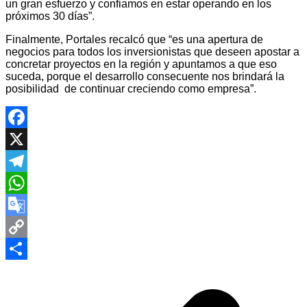
un gran esfuerzo y confiamos en estar operando en los
próximos 30 días”.
Finalmente, Portales recalcó que “es una apertura de
negocios para todos los inversionistas que deseen apostar a
concretar proyectos en la región y apuntamos a que eso
suceda, porque el desarrollo consecuente nos brindará la
posibilidad de continuar creciendo como empresa”.
Facebook
X
Telegram
WhatsApp
Google
Translate
Copy
Navegación
Link
Compartir
de
entradas