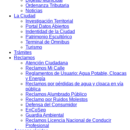
Digesto Municipal
Ordenanza Tributaria
Noticias
La Ciudad
Investigación Territorial
Portal Datos Abiertos
Indentidad de la Ciudad
Patrimonio Escultórico
Terminal de Ómnibus
Turismo
Trámites
Reclamos
Atención Ciudadana
Reclamos Mi Calle
Reglamentos de Usuario: Agua Potable, Cloacas
y Energía
Reclamos por pérdidas de agua y cloaca en vía
pública
Reclamos Alumbrado Público
Reclamo por Ruidos Molestos
Defensa del Consumidor
EnCoSep
Guardia Ambiental
Reclamos Licencia Nacional de Conducir
Profesional