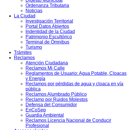
Digesto Municipal
Ordenanza Tributaria
Noticias
La Ciudad
Investigación Territorial
Portal Datos Abiertos
Indentidad de la Ciudad
Patrimonio Escultórico
Terminal de Ómnibus
Turismo
Trámites
Reclamos
Atención Ciudadana
Reclamos Mi Calle
Reglamentos de Usuario: Agua Potable, Cloacas
y Energía
Reclamos por pérdidas de agua y cloaca en vía
pública
Reclamos Alumbrado Público
Reclamo por Ruidos Molestos
Defensa del Consumidor
EnCoSep
Guardia Ambiental
Reclamos Licencia Nacional de Conducir
Profesional