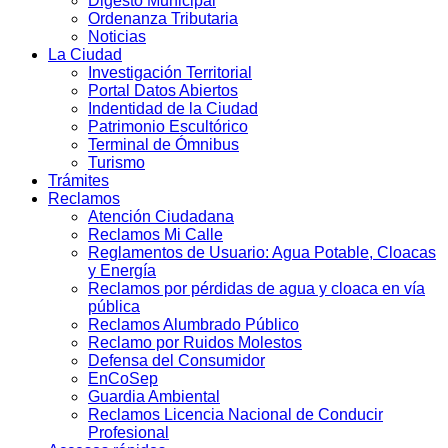
Digesto Municipal
Ordenanza Tributaria
Noticias
La Ciudad
Investigación Territorial
Portal Datos Abiertos
Indentidad de la Ciudad
Patrimonio Escultórico
Terminal de Ómnibus
Turismo
Trámites
Reclamos
Atención Ciudadana
Reclamos Mi Calle
Reglamentos de Usuario: Agua Potable, Cloacas
y Energía
Reclamos por pérdidas de agua y cloaca en vía
pública
Reclamos Alumbrado Público
Reclamo por Ruidos Molestos
Defensa del Consumidor
EnCoSep
Guardia Ambiental
Reclamos Licencia Nacional de Conducir
Profesional