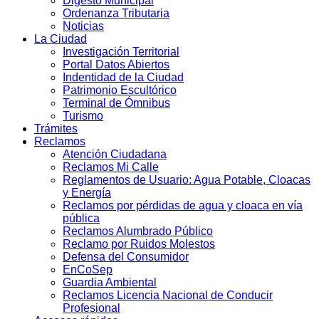
Digesto Municipal
Ordenanza Tributaria
Noticias
La Ciudad
Investigación Territorial
Portal Datos Abiertos
Indentidad de la Ciudad
Patrimonio Escultórico
Terminal de Ómnibus
Turismo
Trámites
Reclamos
Atención Ciudadana
Reclamos Mi Calle
Reglamentos de Usuario: Agua Potable, Cloacas
y Energía
Reclamos por pérdidas de agua y cloaca en vía
pública
Reclamos Alumbrado Público
Reclamo por Ruidos Molestos
Defensa del Consumidor
EnCoSep
Guardia Ambiental
Reclamos Licencia Nacional de Conducir
Profesional