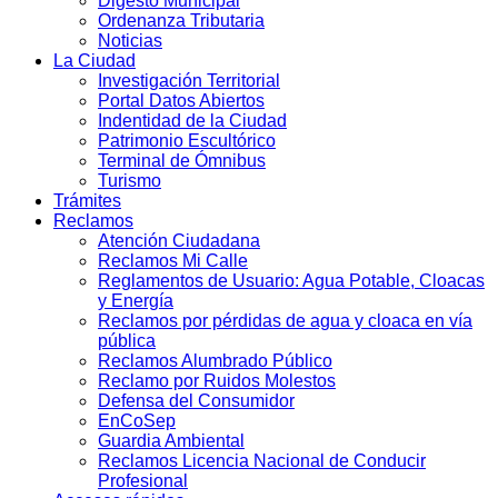
Digesto Municipal
Ordenanza Tributaria
Noticias
La Ciudad
Investigación Territorial
Portal Datos Abiertos
Indentidad de la Ciudad
Patrimonio Escultórico
Terminal de Ómnibus
Turismo
Trámites
Reclamos
Atención Ciudadana
Reclamos Mi Calle
Reglamentos de Usuario: Agua Potable, Cloacas
y Energía
Reclamos por pérdidas de agua y cloaca en vía
pública
Reclamos Alumbrado Público
Reclamo por Ruidos Molestos
Defensa del Consumidor
EnCoSep
Guardia Ambiental
Reclamos Licencia Nacional de Conducir
Profesional