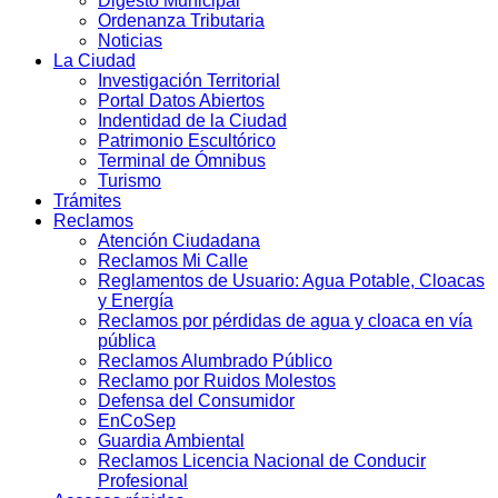
Digesto Municipal
Ordenanza Tributaria
Noticias
La Ciudad
Investigación Territorial
Portal Datos Abiertos
Indentidad de la Ciudad
Patrimonio Escultórico
Terminal de Ómnibus
Turismo
Trámites
Reclamos
Atención Ciudadana
Reclamos Mi Calle
Reglamentos de Usuario: Agua Potable, Cloacas
y Energía
Reclamos por pérdidas de agua y cloaca en vía
pública
Reclamos Alumbrado Público
Reclamo por Ruidos Molestos
Defensa del Consumidor
EnCoSep
Guardia Ambiental
Reclamos Licencia Nacional de Conducir
Profesional