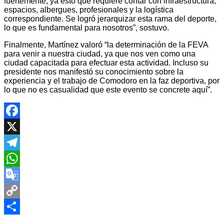
fuertemente, ya esto que requiere contar con infraestructura,
espacios, albergues, profesionales y la logística
correspondiente. Se logró jerarquizar esta rama del deporte,
lo que es fundamental para nosotros”, sostuvo.
Finalmente, Martínez valoró “la determinación de la FEVA
para venir a nuestra ciudad, ya que nos ven como una
ciudad capacitada para efectuar esta actividad. Incluso su
presidente nos manifestó su conocimiento sobre la
experiencia y el trabajo de Comodoro en la faz deportiva, por
lo que no es casualidad que este evento se concrete aquí”.
Facebook
X
Telegram
WhatsApp
Google
Translate
Copy
Navegación
Link
Compartir