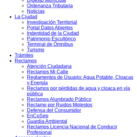
Digesto Municipal
Ordenanza Tributaria
Noticias
La Ciudad
Investigación Territorial
Portal Datos Abiertos
Indentidad de la Ciudad
Patrimonio Escultórico
Terminal de Ómnibus
Turismo
Trámites
Reclamos
Atención Ciudadana
Reclamos Mi Calle
Reglamentos de Usuario: Agua Potable, Cloacas
y Energía
Reclamos por pérdidas de agua y cloaca en vía
pública
Reclamos Alumbrado Público
Reclamo por Ruidos Molestos
Defensa del Consumidor
EnCoSep
Guardia Ambiental
Reclamos Licencia Nacional de Conducir
Profesional