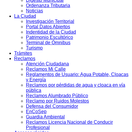
Digesto Municipal
Ordenanza Tributaria
Noticias
La Ciudad
Investigación Territorial
Portal Datos Abiertos
Indentidad de la Ciudad
Patrimonio Escultórico
Terminal de Ómnibus
Turismo
Trámites
Reclamos
Atención Ciudadana
Reclamos Mi Calle
Reglamentos de Usuario: Agua Potable, Cloacas
y Energía
Reclamos por pérdidas de agua y cloaca en vía
pública
Reclamos Alumbrado Público
Reclamo por Ruidos Molestos
Defensa del Consumidor
EnCoSep
Guardia Ambiental
Reclamos Licencia Nacional de Conducir
Profesional