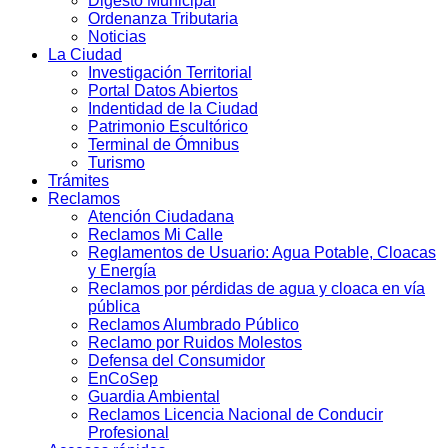
Digesto Municipal
Ordenanza Tributaria
Noticias
La Ciudad
Investigación Territorial
Portal Datos Abiertos
Indentidad de la Ciudad
Patrimonio Escultórico
Terminal de Ómnibus
Turismo
Trámites
Reclamos
Atención Ciudadana
Reclamos Mi Calle
Reglamentos de Usuario: Agua Potable, Cloacas
y Energía
Reclamos por pérdidas de agua y cloaca en vía
pública
Reclamos Alumbrado Público
Reclamo por Ruidos Molestos
Defensa del Consumidor
EnCoSep
Guardia Ambiental
Reclamos Licencia Nacional de Conducir
Profesional