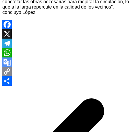
concretar las obras necesarias para mejorar la circulación, lo
que a la larga repercute en la calidad de los vecinos”,
concluyó López.
Facebook
X
Telegram
WhatsApp
Google
Translate
Copy
Navegación
Link
Compartir
de
entradas