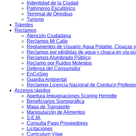
Indentidad de la Ciudad
Patrimonio Escultórico
Terminal de Ómnibus
Turismo
Trámites
Reclamos
Atención Ciudadana
Reclamos Mi Calle
Reglamentos de Usuario: Agua Potable, Cloacas y
Reclamos por pérdidas de agua y cloaca en vía pú
Reclamos Alumbrado Público
Reclamo por Ruidos Molestos
Defensa del Consumidor
EnCoSep
Guardia Ambiental
Reclamos Licencia Nacional de Conducir Profesio
Accesos rápidos
Apertura Impugnaciones Scoring Hermitte
Beneficiarios Sismográfica
Mapa de Transporte
Manipulación de Alimentos
S.E.M.
Consulta Pago Proveedores
Licitaciones
Curriculum Vitae