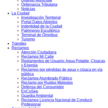
Digesto Municipal
Ordenanza Tributaria
Noticias
La Ciudad
Investigación Territorial
Portal Datos Abiertos
Indentidad de la Ciudad
Patrimonio Escultórico
Terminal de Ómnibus
Turismo
Trámites
Reclamos
Atención Ciudadana
Reclamos Mi Calle
Reglamentos de Usuario: Agua Potable, Cloacas
y Energía
Reclamos por pérdidas de agua y cloaca en vía
pública
Reclamos Alumbrado Público
Reclamo por Ruidos Molestos
Defensa del Consumidor
EnCoSep
Guardia Ambiental
Reclamos Licencia Nacional de Conducir
Profesional