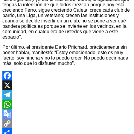
tengas la intención de que todos crezcan porque hoy está
creciendo Ferro, sigue creciendo Caleta, crece cada club de
barrio, una Liga, un veterano; crecen las instituciones y
cuando se decide invertir en un club, no se pone a ver qué
bandera política es porque se invierte en los vecinos, en la
comunidad, en cualquiera de ustedes que viene a este
espacio”.
Por último, el presidente Darío Pritchard, prácticamente sin
poner hablar, manifestó: “Estoy emocionado, esto es muy
fuerte, soy hincha y no lo puedo creer. No puedo decir nada
más, solo que lo disfruten mucho”.
Facebook
X
Telegram
WhatsApp
Google
Translate
Copy