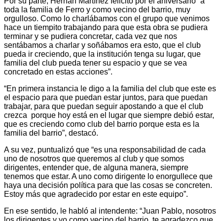
Por su parte, Hernán Martínez felicitó por el aniversario “a
toda la familia de Ferro y como vecino del barrio, muy
orgulloso. Como lo charlábamos con el grupo que venimos
hace un tiempito trabajando para que esta obra se pudiera
terminar y se pudiera concretar, cada vez que nos
sentábamos a charlar y soñábamos era esto, que el club
pueda ir creciendo, que la institución tenga su lugar, que
familia del club pueda tener su espacio y que se vea
concretado en estas acciones”.
“En primera instancia le digo a la familia del club que este es
el espacio para que puedan estar juntos, para que puedan
trabajar, para que puedan seguir apostando a que el club
crezca porque hoy está en el lugar que siempre debió estar,
que es creciendo como club del barrio porque esta es la
familia del barrio”, destacó.
A su vez, puntualizó que “es una responsabilidad de cada
uno de nosotros que queremos al club y que somos
dirigentes, entender que, de alguna manera, siempre
tenemos que estar. A uno como dirigente lo enorgullece que
haya una decisión política para que las cosas se concreten.
Estoy más que agradecido por estar en este equipo”.
En ese sentido, le habló al intendente: “Juan Pablo, nosotros
los dirigentes y yo como vecino del barrio, te agradezco que