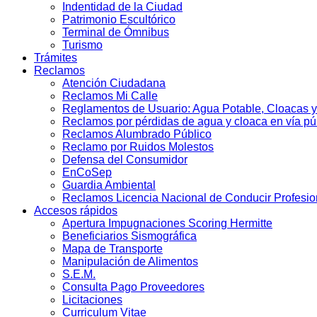
Indentidad de la Ciudad
Patrimonio Escultórico
Terminal de Ómnibus
Turismo
Trámites
Reclamos
Atención Ciudadana
Reclamos Mi Calle
Reglamentos de Usuario: Agua Potable, Cloacas y
Reclamos por pérdidas de agua y cloaca en vía pú
Reclamos Alumbrado Público
Reclamo por Ruidos Molestos
Defensa del Consumidor
EnCoSep
Guardia Ambiental
Reclamos Licencia Nacional de Conducir Profesio
Accesos rápidos
Apertura Impugnaciones Scoring Hermitte
Beneficiarios Sismográfica
Mapa de Transporte
Manipulación de Alimentos
S.E.M.
Consulta Pago Proveedores
Licitaciones
Curriculum Vitae