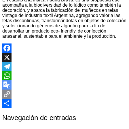
acompaña a la biodiversidad de lo lúdico como también la
decoración, y abarca la fabricación de muñecos en telas
vintage de industria textil Argentina, agregando valor a las
telas discontinuas, transformándolas en objetos de colección
y seleccionando géneros de algodón puro, a fin de
desarrollar un producto eco- friendly, de confección
artesanal, sustentable para el ambiente y la producción.
Facebook
X
Telegram
WhatsApp
Google
Translate
Copy
Link
Compartir
Navegación de entradas