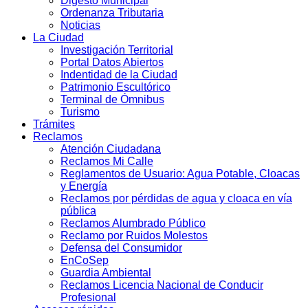
Digesto Municipal
Ordenanza Tributaria
Noticias
La Ciudad
Investigación Territorial
Portal Datos Abiertos
Indentidad de la Ciudad
Patrimonio Escultórico
Terminal de Ómnibus
Turismo
Trámites
Reclamos
Atención Ciudadana
Reclamos Mi Calle
Reglamentos de Usuario: Agua Potable, Cloacas
y Energía
Reclamos por pérdidas de agua y cloaca en vía
pública
Reclamos Alumbrado Público
Reclamo por Ruidos Molestos
Defensa del Consumidor
EnCoSep
Guardia Ambiental
Reclamos Licencia Nacional de Conducir
Profesional