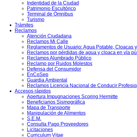
Indentidad de la Ciudad
Patrimonio Escultórico
Terminal de Ómnibus
Turismo
Trámites
Reclamos
Atención Ciudadana
Reclamos Mi Calle
Reglamentos de Usuario: Agua Potable, Cloacas y
Reclamos por pérdidas de agua y cloaca en vía pú
Reclamos Alumbrado Público
Reclamo por Ruidos Molestos
Defensa del Consumidor
EnCoSep
Guardia Ambiental
Reclamos Licencia Nacional de Conducir Profesio
Accesos rápidos
Apertura Impugnaciones Scoring Hermitte
Beneficiarios Sismográfica
Mapa de Transporte
Manipulación de Alimentos
S.E.M.
Consulta Pago Proveedores
Licitaciones
Curriculum Vitae