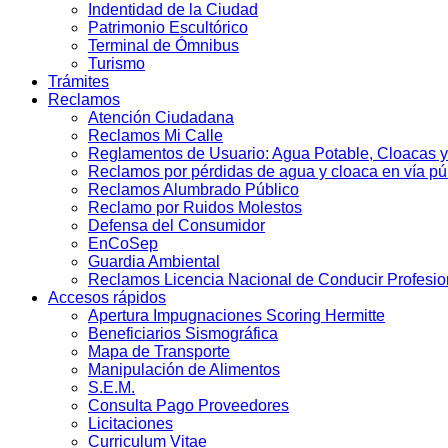
Indentidad de la Ciudad
Patrimonio Escultórico
Terminal de Ómnibus
Turismo
Trámites
Reclamos
Atención Ciudadana
Reclamos Mi Calle
Reglamentos de Usuario: Agua Potable, Cloacas y
Reclamos por pérdidas de agua y cloaca en vía pú
Reclamos Alumbrado Público
Reclamo por Ruidos Molestos
Defensa del Consumidor
EnCoSep
Guardia Ambiental
Reclamos Licencia Nacional de Conducir Profesio
Accesos rápidos
Apertura Impugnaciones Scoring Hermitte
Beneficiarios Sismográfica
Mapa de Transporte
Manipulación de Alimentos
S.E.M.
Consulta Pago Proveedores
Licitaciones
Curriculum Vitae