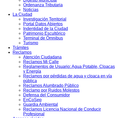
Digesto Municipal
Ordenanza Tributaria
Noticias
La Ciudad
Investigación Territorial
Portal Datos Abiertos
Indentidad de la Ciudad
Patrimonio Escultórico
Terminal de Ómnibus
Turismo
Trámites
Reclamos
Atención Ciudadana
Reclamos Mi Calle
Reglamentos de Usuario: Agua Potable, Cloacas
y Energía
Reclamos por pérdidas de agua y cloaca en vía
pública
Reclamos Alumbrado Público
Reclamo por Ruidos Molestos
Defensa del Consumidor
EnCoSep
Guardia Ambiental
Reclamos Licencia Nacional de Conducir
Profesional