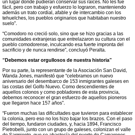
un lugar donde pudieran conservar sus raíces. No les fue
fácil, pero con trabajo y esfuerzo lo lograron, manteniendo
además un trato cordial, afable y de intercambio con los
tehuelches, los pueblos originarios que habitaban nuestro
suelo”.
“Comodoro no creció solo, sino que se hizo gracias a las
comunidades extranjeras que entrelazaron su cultura con el
pueblo comodorense, inculcando esa fuerte impronta del
sacrificio y de nunca rendirse”, concluyó Peralta.
“Debemos estar orgullosos de nuestra historia”
Por su parte, la representante de la Asociación San David,
Wanda Jones, manifestó que “celebramos un nuevo
aniversario del desembarco de 153 inmigrantes galeses en
las costas del Golfo Nuevo. Como descendientes de
aquellos colonos y como pobladores de esta provincia,
debemos reconocer el gran esfuerzo de aquellos pioneros
que llegaron hace 157 años”.
“Fueron muchas las dificultades que tuvieron para establecer
la colonia, pero eso no los hizo bajar los brazos. Con el paso
del tiempo, fundaron ciudades, y, hacia 1894, Francisco
Pietrobelli, junto con un grupo de galeses, colonizan el valle
de Sarmiento, que se abastecía del puerto de Camarones,