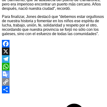
pero era imperioso encontrar un puerto más cercano. Años
después, nació nuestra ciudad”, recordó.
Para finalizar, Jones destacó que “debemos estar orgullosos
de nuestra historia y fomentar en los niños ese espíritu de
lucha, trabajo, unión, fe, solidaridad y respeto por el otro,
recordando que nuestra provincia se forjó no sólo con los
galeses, sino con el esfuerzo de todas las comunidades”.
Facebook
X
Telegram
WhatsApp
Google
Translate
Copy
Navegación
Link
Compartir
de