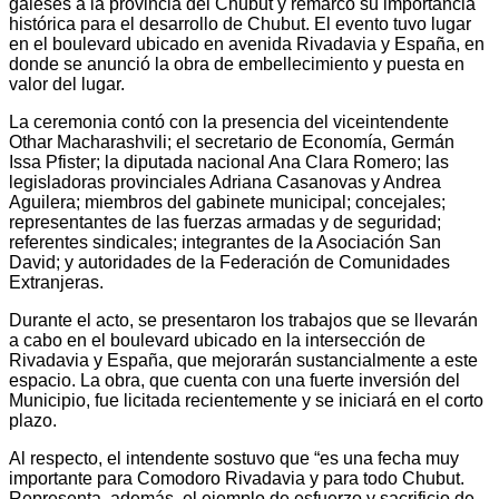
galeses a la provincia del Chubut y remarcó su importancia
histórica para el desarrollo de Chubut. El evento tuvo lugar
en el boulevard ubicado en avenida Rivadavia y España, en
donde se anunció la obra de embellecimiento y puesta en
valor del lugar.
La ceremonia contó con la presencia del viceintendente
Othar Macharashvili; el secretario de Economía, Germán
Issa Pfister; la diputada nacional Ana Clara Romero; las
legisladoras provinciales Adriana Casanovas y Andrea
Aguilera; miembros del gabinete municipal; concejales;
representantes de las fuerzas armadas y de seguridad;
referentes sindicales; integrantes de la Asociación San
David; y autoridades de la Federación de Comunidades
Extranjeras.
Durante el acto, se presentaron los trabajos que se llevarán
a cabo en el boulevard ubicado en la intersección de
Rivadavia y España, que mejorarán sustancialmente a este
espacio. La obra, que cuenta con una fuerte inversión del
Municipio, fue licitada recientemente y se iniciará en el corto
plazo.
Al respecto, el intendente sostuvo que “es una fecha muy
importante para Comodoro Rivadavia y para todo Chubut.
Representa, además, el ejemplo de esfuerzo y sacrificio de