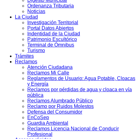
Digesto Municipal
Ordenanza Tributaria
Noticias
La Ciudad
Investigación Territorial
Portal Datos Abiertos
Indentidad de la Ciudad
Patrimonio Escultórico
Terminal de Ómnibus
Turismo
Trámites
Reclamos
Atención Ciudadana
Reclamos Mi Calle
Reglamentos de Usuario: Agua Potable, Cloacas
y Energía
Reclamos por pérdidas de agua y cloaca en vía
pública
Reclamos Alumbrado Público
Reclamo por Ruidos Molestos
Defensa del Consumidor
EnCoSep
Guardia Ambiental
Reclamos Licencia Nacional de Conducir
Profesional