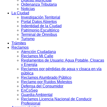
Digesto Municipal
Ordenanza Tributaria
Noticias
La Ciudad
Investigación Territorial
Portal Datos Abiertos
Indentidad de la Ciudad
Patrimonio Escultórico
Terminal de Ómnibus
Turismo
Trámites
Reclamos
Atención Ciudadana
Reclamos Mi Calle
Reglamentos de Usuario: Agua Potable, Cloacas
y Energía
Reclamos por pérdidas de agua y cloaca en vía
pública
Reclamos Alumbrado Público
Reclamo por Ruidos Molestos
Defensa del Consumidor
EnCoSep
Guardia Ambiental
Reclamos Licencia Nacional de Conducir
Profesional