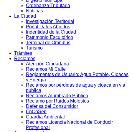
Digesto Municipal
Ordenanza Tributaria
Noticias
La Ciudad
Investigación Territorial
Portal Datos Abiertos
Indentidad de la Ciudad
Patrimonio Escultórico
Terminal de Ómnibus
Turismo
Trámites
Reclamos
Atención Ciudadana
Reclamos Mi Calle
Reglamentos de Usuario: Agua Potable, Cloacas
y Energía
Reclamos por pérdidas de agua y cloaca en vía
pública
Reclamos Alumbrado Público
Reclamo por Ruidos Molestos
Defensa del Consumidor
EnCoSep
Guardia Ambiental
Reclamos Licencia Nacional de Conducir
Profesional