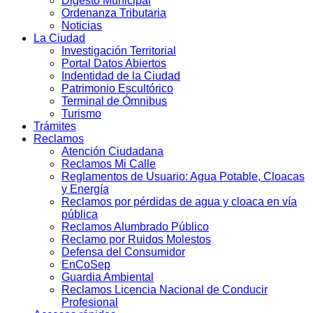
Digesto Municipal
Ordenanza Tributaria
Noticias
La Ciudad
Investigación Territorial
Portal Datos Abiertos
Indentidad de la Ciudad
Patrimonio Escultórico
Terminal de Ómnibus
Turismo
Trámites
Reclamos
Atención Ciudadana
Reclamos Mi Calle
Reglamentos de Usuario: Agua Potable, Cloacas
y Energía
Reclamos por pérdidas de agua y cloaca en vía
pública
Reclamos Alumbrado Público
Reclamo por Ruidos Molestos
Defensa del Consumidor
EnCoSep
Guardia Ambiental
Reclamos Licencia Nacional de Conducir
Profesional