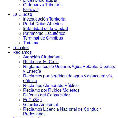
Digesto Municipal
Ordenanza Tributaria
Noticias
La Ciudad
Investigación Territorial
Portal Datos Abiertos
Indentidad de la Ciudad
Patrimonio Escultórico
Terminal de Ómnibus
Turismo
Trámites
Reclamos
Atención Ciudadana
Reclamos Mi Calle
Reglamentos de Usuario: Agua Potable, Cloacas
y Energía
Reclamos por pérdidas de agua y cloaca en vía
pública
Reclamos Alumbrado Público
Reclamo por Ruidos Molestos
Defensa del Consumidor
EnCoSep
Guardia Ambiental
Reclamos Licencia Nacional de Conducir
Profesional