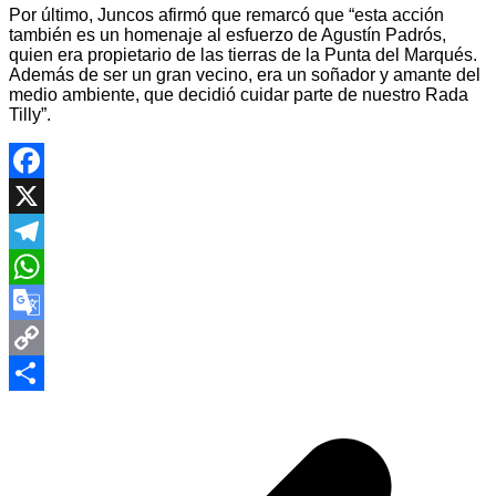
Por último, Juncos afirmó que remarcó que “esta acción
también es un homenaje al esfuerzo de Agustín Padrós,
quien era propietario de las tierras de la Punta del Marqués.
Además de ser un gran vecino, era un soñador y amante del
medio ambiente, que decidió cuidar parte de nuestro Rada
Tilly”.
Facebook
X
Telegram
WhatsApp
Google
Translate
Copy
Navegación
Link
Compartir
de
entradas