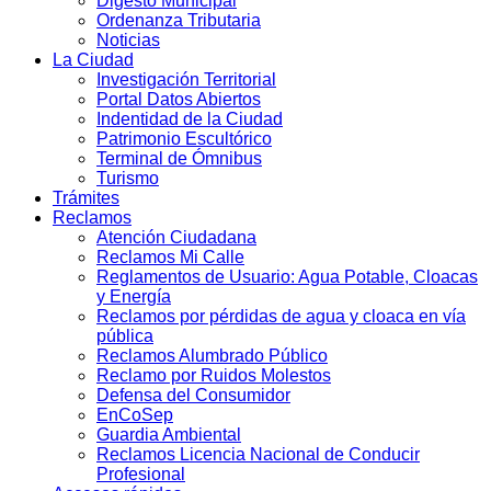
Digesto Municipal
Ordenanza Tributaria
Noticias
La Ciudad
Investigación Territorial
Portal Datos Abiertos
Indentidad de la Ciudad
Patrimonio Escultórico
Terminal de Ómnibus
Turismo
Trámites
Reclamos
Atención Ciudadana
Reclamos Mi Calle
Reglamentos de Usuario: Agua Potable, Cloacas
y Energía
Reclamos por pérdidas de agua y cloaca en vía
pública
Reclamos Alumbrado Público
Reclamo por Ruidos Molestos
Defensa del Consumidor
EnCoSep
Guardia Ambiental
Reclamos Licencia Nacional de Conducir
Profesional