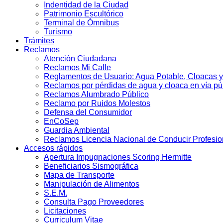
Indentidad de la Ciudad
Patrimonio Escultórico
Terminal de Ómnibus
Turismo
Trámites
Reclamos
Atención Ciudadana
Reclamos Mi Calle
Reglamentos de Usuario: Agua Potable, Cloacas y
Reclamos por pérdidas de agua y cloaca en vía pú
Reclamos Alumbrado Público
Reclamo por Ruidos Molestos
Defensa del Consumidor
EnCoSep
Guardia Ambiental
Reclamos Licencia Nacional de Conducir Profesio
Accesos rápidos
Apertura Impugnaciones Scoring Hermitte
Beneficiarios Sismográfica
Mapa de Transporte
Manipulación de Alimentos
S.E.M.
Consulta Pago Proveedores
Licitaciones
Curriculum Vitae