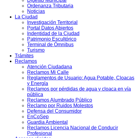
Digesto Municipal
Ordenanza Tributaria
Noticias
La Ciudad
Investigación Territorial
Portal Datos Abiertos
Indentidad de la Ciudad
Patrimonio Escultórico
Terminal de Ómnibus
Turismo
Trámites
Reclamos
Atención Ciudadana
Reclamos Mi Calle
Reglamentos de Usuario: Agua Potable, Cloacas
y Energía
Reclamos por pérdidas de agua y cloaca en vía
pública
Reclamos Alumbrado Público
Reclamo por Ruidos Molestos
Defensa del Consumidor
EnCoSep
Guardia Ambiental
Reclamos Licencia Nacional de Conducir
Profesional