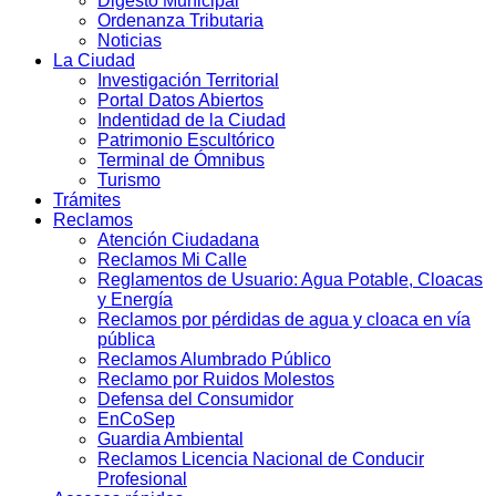
Digesto Municipal
Ordenanza Tributaria
Noticias
La Ciudad
Investigación Territorial
Portal Datos Abiertos
Indentidad de la Ciudad
Patrimonio Escultórico
Terminal de Ómnibus
Turismo
Trámites
Reclamos
Atención Ciudadana
Reclamos Mi Calle
Reglamentos de Usuario: Agua Potable, Cloacas
y Energía
Reclamos por pérdidas de agua y cloaca en vía
pública
Reclamos Alumbrado Público
Reclamo por Ruidos Molestos
Defensa del Consumidor
EnCoSep
Guardia Ambiental
Reclamos Licencia Nacional de Conducir
Profesional