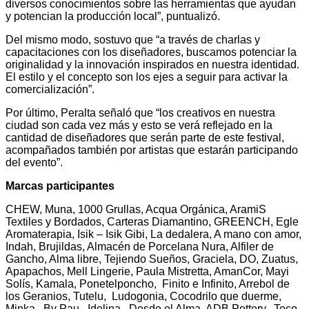
diversos conocimientos sobre las herramientas que ayudan
y potencian la producción local”, puntualizó.
Del mismo modo, sostuvo que “a través de charlas y
capacitaciones con los diseñadores, buscamos potenciar la
originalidad y la innovación inspirados en nuestra identidad.
El estilo y el concepto son los ejes a seguir para activar la
comercialización”.
Por último, Peralta señaló que “los creativos en nuestra
ciudad son cada vez más y esto se verá reflejado en la
cantidad de diseñadores que serán parte de este festival,
acompañados también por artistas que estarán participando
del evento”.
Marcas participantes
CHEW, Muna, 1000 Grullas, Acqua Orgánica, AramiS
Textiles y Bordados, Carteras Diamantino, GREENCH, Egle
Aromaterapia, Isik – Isik Gibi, La dedalera, A mano con amor,
Indah, Brujildas, Almacén de Porcelana Nura, Alfiler de
Gancho, Alma libre, Tejiendo Sueños, Graciela, DO, Zuatus,
Apapachos, Mell Lingerie, Paula Mistretta, AmanCor, Mayi
Solís, Kamala, Ponetelponcho, Finito e Infinito, Arrebol de
los Geranios, Tutelu, Ludogonia, Cocodrilo que duerme,
Minka, By Pau, Idelina, Desde el Alma, ADB Pottery, Toco