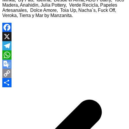
Madera, Anahidin, Julia Pottery, Verde Recicla, Papeles
Artesanales, Dolce Amore, Toia Up, Nacha´s, Fuck Off,
Veroka, Tierra y Mar by Manzanita.
Facebook
X
Telegram
WhatsApp
Google
Translate
Copy
Navegación
Link
Compartir
de
entradas