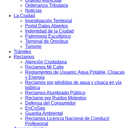
Digesto Municipal
Ordenanza Tributaria
Noticias
La Ciudad
Investigación Territorial
Portal Datos Abiertos
Indentidad de la Ciudad
Patrimonio Escultórico
Terminal de Ómnibus
Turismo
Trámites
Reclamos
Atención Ciudadana
Reclamos Mi Calle
Reglamentos de Usuario: Agua Potable, Cloacas
y Energía
Reclamos por pérdidas de agua y cloaca en vía
pública
Reclamos Alumbrado Público
Reclamo por Ruidos Molestos
Defensa del Consumidor
EnCoSep
Guardia Ambiental
Reclamos Licencia Nacional de Conducir
Profesional