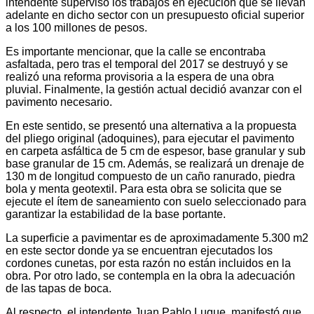
intendente supervisó los trabajos en ejecución que se llevan
adelante en dicho sector con un presupuesto oficial superior
a los 100 millones de pesos.
Es importante mencionar, que la calle se encontraba
asfaltada, pero tras el temporal del 2017 se destruyó y se
realizó una reforma provisoria a la espera de una obra
pluvial. Finalmente, la gestión actual decidió avanzar con el
pavimento necesario.
En este sentido, se presentó una alternativa a la propuesta
del pliego original (adoquines), para ejecutar el pavimento
en carpeta asfáltica de 5 cm de espesor, base granular y sub
base granular de 15 cm. Además, se realizará un drenaje de
130 m de longitud compuesto de un caño ranurado, piedra
bola y menta geotextil. Para esta obra se solicita que se
ejecute el ítem de saneamiento con suelo seleccionado para
garantizar la estabilidad de la base portante.
La superficie a pavimentar es de aproximadamente 5.300 m2
en este sector donde ya se encuentran ejecutados los
cordones cunetas, por esta razón no están incluidos en la
obra. Por otro lado, se contempla en la obra la adecuación
de las tapas de boca.
Al respecto, el intendente Juan Pablo Luque, manifestó que