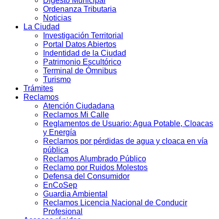
Digesto Municipal
Ordenanza Tributaria
Noticias
La Ciudad
Investigación Territorial
Portal Datos Abiertos
Indentidad de la Ciudad
Patrimonio Escultórico
Terminal de Ómnibus
Turismo
Trámites
Reclamos
Atención Ciudadana
Reclamos Mi Calle
Reglamentos de Usuario: Agua Potable, Cloacas
y Energía
Reclamos por pérdidas de agua y cloaca en vía
pública
Reclamos Alumbrado Público
Reclamo por Ruidos Molestos
Defensa del Consumidor
EnCoSep
Guardia Ambiental
Reclamos Licencia Nacional de Conducir
Profesional