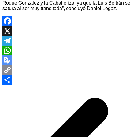
Roque González y la Caballeriza, ya que la Luis Beltrán se
satura al ser muy transitada”, concluyó Daniel Legaz.
Facebook
X
Telegram
WhatsApp
Google
Translate
Copy
Navegación
Link
Compartir
de
entradas