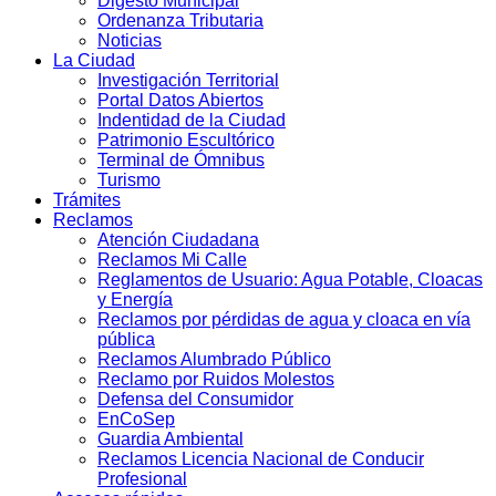
Digesto Municipal
Ordenanza Tributaria
Noticias
La Ciudad
Investigación Territorial
Portal Datos Abiertos
Indentidad de la Ciudad
Patrimonio Escultórico
Terminal de Ómnibus
Turismo
Trámites
Reclamos
Atención Ciudadana
Reclamos Mi Calle
Reglamentos de Usuario: Agua Potable, Cloacas
y Energía
Reclamos por pérdidas de agua y cloaca en vía
pública
Reclamos Alumbrado Público
Reclamo por Ruidos Molestos
Defensa del Consumidor
EnCoSep
Guardia Ambiental
Reclamos Licencia Nacional de Conducir
Profesional