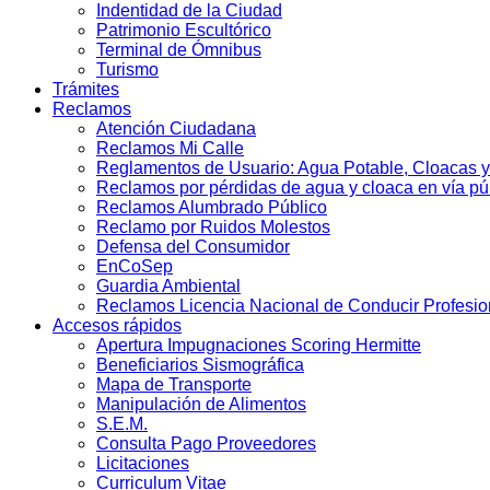
Indentidad de la Ciudad
Patrimonio Escultórico
Terminal de Ómnibus
Turismo
Trámites
Reclamos
Atención Ciudadana
Reclamos Mi Calle
Reglamentos de Usuario: Agua Potable, Cloacas y
Reclamos por pérdidas de agua y cloaca en vía pú
Reclamos Alumbrado Público
Reclamo por Ruidos Molestos
Defensa del Consumidor
EnCoSep
Guardia Ambiental
Reclamos Licencia Nacional de Conducir Profesio
Accesos rápidos
Apertura Impugnaciones Scoring Hermitte
Beneficiarios Sismográfica
Mapa de Transporte
Manipulación de Alimentos
S.E.M.
Consulta Pago Proveedores
Licitaciones
Curriculum Vitae