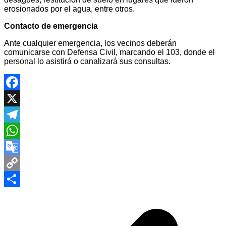
erosionados por el agua, entre otros.
Contacto de emergencia
Ante cualquier emergencia, los vecinos deberán
comunicarse con Defensa Civil, marcando el 103, donde el
personal lo asistirá o canalizará sus consultas.
Facebook
X
Telegram
WhatsApp
Google
Translate
Copy
Navegación
Link
Compartir
de
entradas