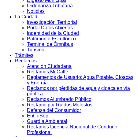
Digesto Municipal
Ordenanza Tributaria
Noticias
La Ciudad
Investigación Territorial
Portal Datos Abiertos
Indentidad de la Ciudad
Patrimonio Escultórico
Terminal de Ómnibus
Turismo
Trámites
Reclamos
Atención Ciudadana
Reclamos Mi Calle
Reglamentos de Usuario: Agua Potable, Cloacas
y Energía
Reclamos por pérdidas de agua y cloaca en vía
pública
Reclamos Alumbrado Público
Reclamo por Ruidos Molestos
Defensa del Consumidor
EnCoSep
Guardia Ambiental
Reclamos Licencia Nacional de Conducir
Profesional