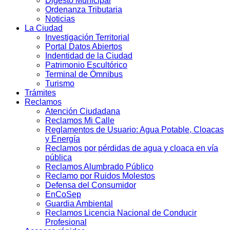
Digesto Municipal
Ordenanza Tributaria
Noticias
La Ciudad
Investigación Territorial
Portal Datos Abiertos
Indentidad de la Ciudad
Patrimonio Escultórico
Terminal de Ómnibus
Turismo
Trámites
Reclamos
Atención Ciudadana
Reclamos Mi Calle
Reglamentos de Usuario: Agua Potable, Cloacas
y Energía
Reclamos por pérdidas de agua y cloaca en vía
pública
Reclamos Alumbrado Público
Reclamo por Ruidos Molestos
Defensa del Consumidor
EnCoSep
Guardia Ambiental
Reclamos Licencia Nacional de Conducir
Profesional