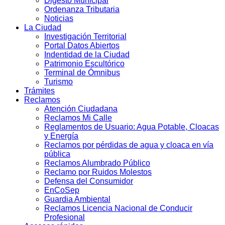
Digesto Municipal
Ordenanza Tributaria
Noticias
La Ciudad
Investigación Territorial
Portal Datos Abiertos
Indentidad de la Ciudad
Patrimonio Escultórico
Terminal de Ómnibus
Turismo
Trámites
Reclamos
Atención Ciudadana
Reclamos Mi Calle
Reglamentos de Usuario: Agua Potable, Cloacas
y Energía
Reclamos por pérdidas de agua y cloaca en vía
pública
Reclamos Alumbrado Público
Reclamo por Ruidos Molestos
Defensa del Consumidor
EnCoSep
Guardia Ambiental
Reclamos Licencia Nacional de Conducir
Profesional