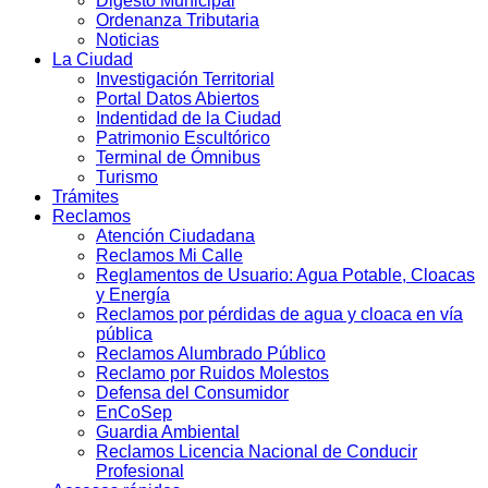
Digesto Municipal
Ordenanza Tributaria
Noticias
La Ciudad
Investigación Territorial
Portal Datos Abiertos
Indentidad de la Ciudad
Patrimonio Escultórico
Terminal de Ómnibus
Turismo
Trámites
Reclamos
Atención Ciudadana
Reclamos Mi Calle
Reglamentos de Usuario: Agua Potable, Cloacas
y Energía
Reclamos por pérdidas de agua y cloaca en vía
pública
Reclamos Alumbrado Público
Reclamo por Ruidos Molestos
Defensa del Consumidor
EnCoSep
Guardia Ambiental
Reclamos Licencia Nacional de Conducir
Profesional