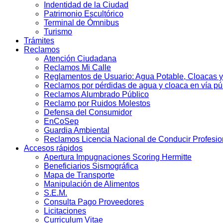
Indentidad de la Ciudad
Patrimonio Escultórico
Terminal de Ómnibus
Turismo
Trámites
Reclamos
Atención Ciudadana
Reclamos Mi Calle
Reglamentos de Usuario: Agua Potable, Cloacas y
Reclamos por pérdidas de agua y cloaca en vía pú
Reclamos Alumbrado Público
Reclamo por Ruidos Molestos
Defensa del Consumidor
EnCoSep
Guardia Ambiental
Reclamos Licencia Nacional de Conducir Profesio
Accesos rápidos
Apertura Impugnaciones Scoring Hermitte
Beneficiarios Sismográfica
Mapa de Transporte
Manipulación de Alimentos
S.E.M.
Consulta Pago Proveedores
Licitaciones
Curriculum Vitae