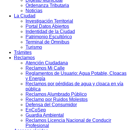
Digesto Municipal
Ordenanza Tributaria
Noticias
La Ciudad
Investigación Territorial
Portal Datos Abiertos
Indentidad de la Ciudad
Patrimonio Escultórico
Terminal de Ómnibus
Turismo
Trámites
Reclamos
Atención Ciudadana
Reclamos Mi Calle
Reglamentos de Usuario: Agua Potable, Cloacas
y Energía
Reclamos por pérdidas de agua y cloaca en vía
pública
Reclamos Alumbrado Público
Reclamo por Ruidos Molestos
Defensa del Consumidor
EnCoSep
Guardia Ambiental
Reclamos Licencia Nacional de Conducir
Profesional