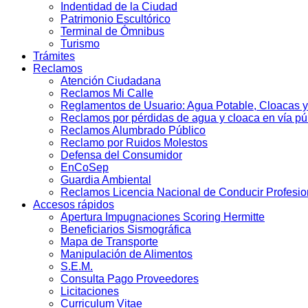
Indentidad de la Ciudad
Patrimonio Escultórico
Terminal de Ómnibus
Turismo
Trámites
Reclamos
Atención Ciudadana
Reclamos Mi Calle
Reglamentos de Usuario: Agua Potable, Cloacas y
Reclamos por pérdidas de agua y cloaca en vía pú
Reclamos Alumbrado Público
Reclamo por Ruidos Molestos
Defensa del Consumidor
EnCoSep
Guardia Ambiental
Reclamos Licencia Nacional de Conducir Profesio
Accesos rápidos
Apertura Impugnaciones Scoring Hermitte
Beneficiarios Sismográfica
Mapa de Transporte
Manipulación de Alimentos
S.E.M.
Consulta Pago Proveedores
Licitaciones
Curriculum Vitae