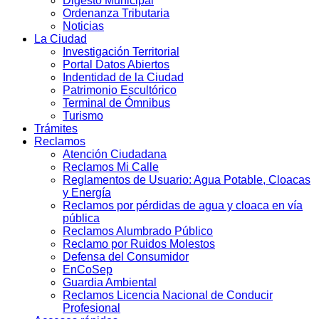
Digesto Municipal
Ordenanza Tributaria
Noticias
La Ciudad
Investigación Territorial
Portal Datos Abiertos
Indentidad de la Ciudad
Patrimonio Escultórico
Terminal de Ómnibus
Turismo
Trámites
Reclamos
Atención Ciudadana
Reclamos Mi Calle
Reglamentos de Usuario: Agua Potable, Cloacas
y Energía
Reclamos por pérdidas de agua y cloaca en vía
pública
Reclamos Alumbrado Público
Reclamo por Ruidos Molestos
Defensa del Consumidor
EnCoSep
Guardia Ambiental
Reclamos Licencia Nacional de Conducir
Profesional