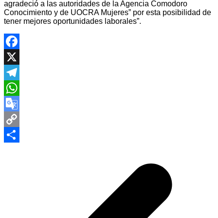
agradeció a las autoridades de la Agencia Comodoro
Conocimiento y de UOCRA Mujeres” por esta posibilidad de
tener mejores oportunidades laborales”.
Facebook
X
Telegram
WhatsApp
Google
Translate
Copy
Navegación
Link
Compartir
de
entradas