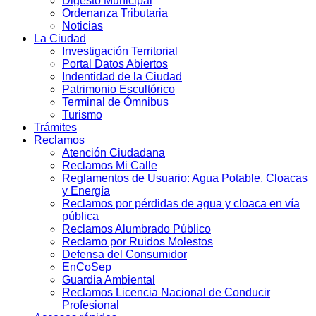
Digesto Municipal
Ordenanza Tributaria
Noticias
La Ciudad
Investigación Territorial
Portal Datos Abiertos
Indentidad de la Ciudad
Patrimonio Escultórico
Terminal de Ómnibus
Turismo
Trámites
Reclamos
Atención Ciudadana
Reclamos Mi Calle
Reglamentos de Usuario: Agua Potable, Cloacas
y Energía
Reclamos por pérdidas de agua y cloaca en vía
pública
Reclamos Alumbrado Público
Reclamo por Ruidos Molestos
Defensa del Consumidor
EnCoSep
Guardia Ambiental
Reclamos Licencia Nacional de Conducir
Profesional