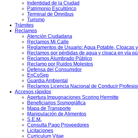
Indentidad de la Ciudad
Patrimonio Escultórico
Terminal de Ómnibus
Turismo
Trámites
Reclamos
Atención Ciudadana
Reclamos Mi Calle
Reglamentos de Usuario: Agua Potable, Cloacas y
Reclamos por pérdidas de agua y cloaca en vía pú
Reclamos Alumbrado Público
Reclamo por Ruidos Molestos
Defensa del Consumidor
EnCoSep
Guardia Ambiental
Reclamos Licencia Nacional de Conducir Profesio
Accesos rápidos
Apertura Impugnaciones Scoring Hermitte
Beneficiarios Sismográfica
Mapa de Transporte
Manipulación de Alimentos
S.E.M.
Consulta Pago Proveedores
Licitaciones
Curriculum Vitae