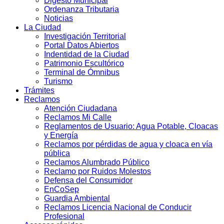
Digesto Municipal
Ordenanza Tributaria
Noticias
La Ciudad
Investigación Territorial
Portal Datos Abiertos
Indentidad de la Ciudad
Patrimonio Escultórico
Terminal de Ómnibus
Turismo
Trámites
Reclamos
Atención Ciudadana
Reclamos Mi Calle
Reglamentos de Usuario: Agua Potable, Cloacas
y Energía
Reclamos por pérdidas de agua y cloaca en vía
pública
Reclamos Alumbrado Público
Reclamo por Ruidos Molestos
Defensa del Consumidor
EnCoSep
Guardia Ambiental
Reclamos Licencia Nacional de Conducir
Profesional