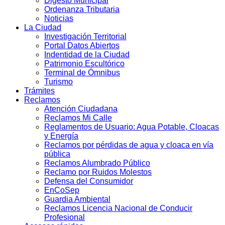
Digesto Municipal
Ordenanza Tributaria
Noticias
La Ciudad
Investigación Territorial
Portal Datos Abiertos
Indentidad de la Ciudad
Patrimonio Escultórico
Terminal de Ómnibus
Turismo
Trámites
Reclamos
Atención Ciudadana
Reclamos Mi Calle
Reglamentos de Usuario: Agua Potable, Cloacas
y Energía
Reclamos por pérdidas de agua y cloaca en vía
pública
Reclamos Alumbrado Público
Reclamo por Ruidos Molestos
Defensa del Consumidor
EnCoSep
Guardia Ambiental
Reclamos Licencia Nacional de Conducir
Profesional