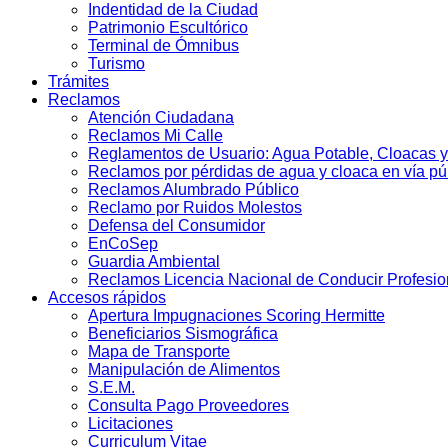
Indentidad de la Ciudad
Patrimonio Escultórico
Terminal de Ómnibus
Turismo
Trámites
Reclamos
Atención Ciudadana
Reclamos Mi Calle
Reglamentos de Usuario: Agua Potable, Cloacas y
Reclamos por pérdidas de agua y cloaca en vía pú
Reclamos Alumbrado Público
Reclamo por Ruidos Molestos
Defensa del Consumidor
EnCoSep
Guardia Ambiental
Reclamos Licencia Nacional de Conducir Profesio
Accesos rápidos
Apertura Impugnaciones Scoring Hermitte
Beneficiarios Sismográfica
Mapa de Transporte
Manipulación de Alimentos
S.E.M.
Consulta Pago Proveedores
Licitaciones
Curriculum Vitae